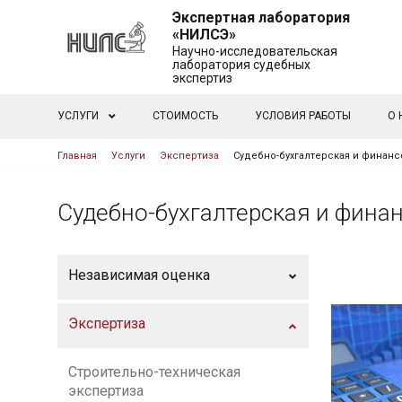
Экспертная лаборатория
«НИЛСЭ»
Научно-исследовательская
лаборатория судебных
экспертиз
Основная навигация
УСЛУГИ
СТОИМОСТЬ
УСЛОВИЯ РАБОТЫ
О 
Строка навигации
Главная
Услуги
Экспертиза
Судебно-бухгалтерская и финан
Судебно-бухгалтерская и фина
Независимая оценка
Экспертиза
Строительно-техническая
экспертиза